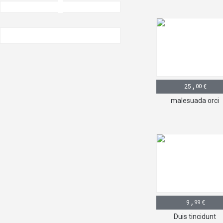
,
25
00
€
malesuada orci
,
9
99
€
Duis tincidunt