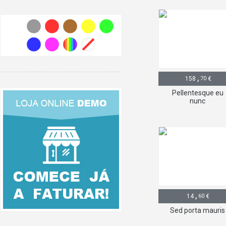
,
158
70
€
Pellentesque eu
nunc
,
14
60
€
Sed porta mauris