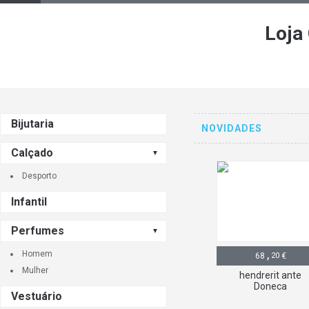
Loja
Bijutaria
NOVIDADES
Calçado
Desporto
Infantil
Perfumes
,
Homem
68
20
€
Mulher
hendrerit ante
Doneca
Vestuário