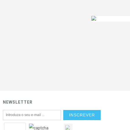
,
89
00
€
Sed sed dignissi
NEWSLETTER
,
26
00
€